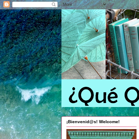
¡Bienvenid@s! Welcome!