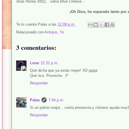
otras Honey BBQ... salsa Blue Cheese...
¡Oh Dios, he esperado tanto por e
Te lo cuenta
Palas
a las
12:09 p.m.
Relacionado con
Antojos
,
Yo
3 comentarios:
Luna
12:31 p.m.
Qué dicha que ya estás mejor! XD jajaja
Qué rico. Provecho. :P
Responder
Palas
7:44 p.m.
Si un pokito mejor... cierta presencia y chineos ayuda mucho ji
Responder