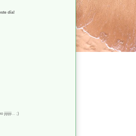
ste día!
jijiji... ;)