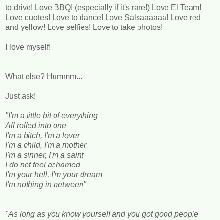
to drive! Love BBQ! (especially if it's rare!) Love El Team!
Love quotes! Love to dance! Love Salsaaaaaa! Love red
and yellow! Love selfies! Love to take photos!
I love myself!
What else? Hummm...
Just ask!
"I'm a little bit of everything
All rolled into one
I'm a bitch, I'm a lover
I'm a child, I'm a mother
I'm a sinner, I'm a saint
I do not feel ashamed
I'm your hell, I'm your dream
I'm nothing in between"
"As long as you know yourself and you got good people