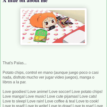
A little bit about me
That's Palas...
Potato chips, control en mano (aunque juego poco o casi
nada, disfruto mucho ver jugar video juegos), manga o
libros a la par.
Love goodies! Love anime! Love soccer! Love potato chips!
Love manga! Love music! Love cute pijamas! Love cats!
Love to sleep! Love rain! Love coffee & tea! Love to cook!
Love to read! Love to write! Love to draw! Love to roar! Love