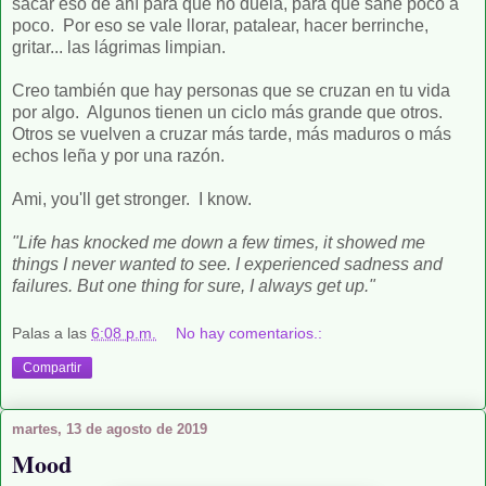
sacar eso de ahí para que no duela, para que sane poco a
poco. Por eso se vale llorar, patalear, hacer berrinche,
gritar... las lágrimas limpian.
Creo también que hay personas que se cruzan en tu vida
por algo. Algunos tienen un ciclo más grande que otros.
Otros se vuelven a cruzar más tarde, más maduros o más
echos leña y por una razón.
Ami, you'll get stronger. I know.
"Life has knocked me down a few times, it showed me
things I never wanted to see. I experienced sadness and
failures. But one thing for sure, I always get up."
Palas
a las
6:08 p.m.
No hay comentarios.:
Compartir
martes, 13 de agosto de 2019
Mood