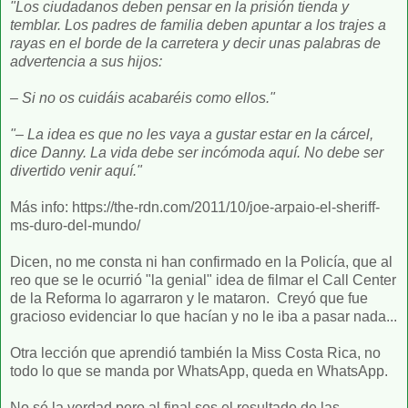
"Los ciudadanos deben pensar en la prisión tienda y
temblar. Los padres de familia deben apuntar a los trajes a
rayas en el borde de la carretera y decir unas palabras de
advertencia a sus hijos:
– Si no os cuidáis acabaréis como ellos."
"– La idea es que no les vaya a gustar estar en la cárcel,
dice Danny. La vida debe ser incómoda aquí. No debe ser
divertido venir aquí."
Más info: https://the-rdn.com/2011/10/joe-arpaio-el-sheriff-
ms-duro-del-mundo/
Dicen, no me consta ni han confirmado en la Policía, que al
reo que se le ocurrió "la genial" idea de filmar el Call Center
de la Reforma lo agarraron y le mataron. Creyó que fue
gracioso evidenciar lo que hacían y no le iba a pasar nada...
Otra lección que aprendió también la Miss Costa Rica, no
todo lo que se manda por WhatsApp, queda en WhatsApp.
No sé la verdad pero al final sos el resultado de las