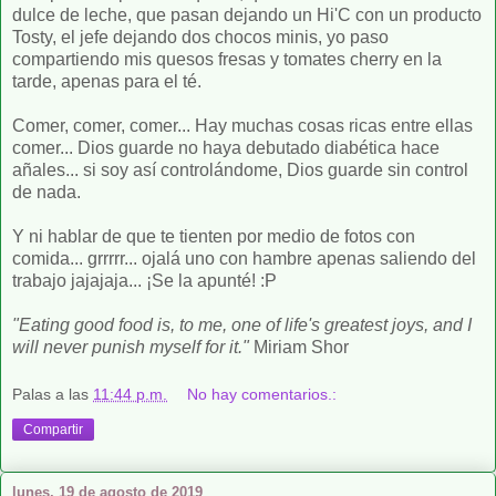
dulce de leche, que pasan dejando un Hi'C con un producto
Tosty, el jefe dejando dos chocos minis, yo paso
compartiendo mis quesos fresas y tomates cherry en la
tarde, apenas para el té.
Comer, comer, comer... Hay muchas cosas ricas entre ellas
comer... Dios guarde no haya debutado diabética hace
añales... si soy así controlándome, Dios guarde sin control
de nada.
Y ni hablar de que te tienten por medio de fotos con
comida... grrrrr... ojalá uno con hambre apenas saliendo del
trabajo jajajaja... ¡Se la apunté! :P
"Eating good food is, to me, one of life's greatest joys, and I
will never punish myself for it."
Miriam Shor
Palas
a las
11:44 p.m.
No hay comentarios.:
Compartir
lunes, 19 de agosto de 2019