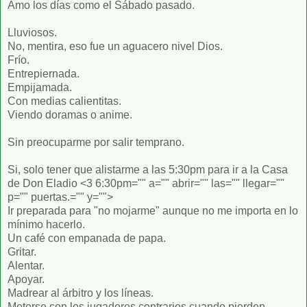
Amo los días como el Sábado pasado.
Lluviosos.
No, mentira, eso fue un aguacero nivel Dios.
Frío.
Entrepiernada.
Empijamada.
Con medias calientitas.
Viendo doramas o anime.
Sin preocuparme por salir temprano.
Si, solo tener que alistarme a las 5:30pm para ir a la Casa
de Don Eladio <3 6:30pm="" a="" abrir="" las="" llegar=""
p="" puertas.="" y="">
Ir preparada para "no mojarme" aunque no me importa en lo
mínimo hacerlo.
Un café con empanada de papa.
Gritar.
Alentar.
Apoyar.
Madrear al árbitro y los líneas.
Meterse con los jugadores contrarios cuando pierden