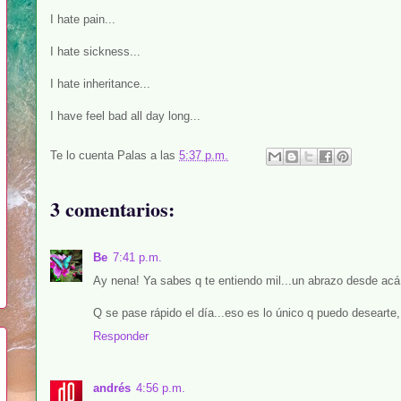
I hate pain...
I hate sickness...
I hate inheritance...
I have feel bad all day long...
Te lo cuenta
Palas
a las
5:37 p.m.
3 comentarios:
Be
7:41 p.m.
Ay nena! Ya sabes q te entiendo mil...un abrazo desde acá
Q se pase rápido el día...eso es lo único q puedo desearte, 
Responder
andrés
4:56 p.m.