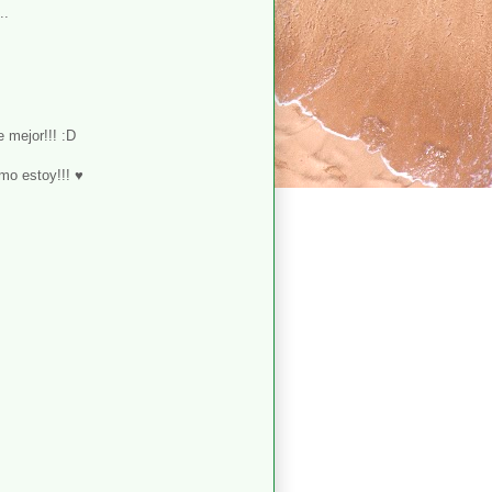
..
 mejor!!! :D
omo estoy!!! ♥