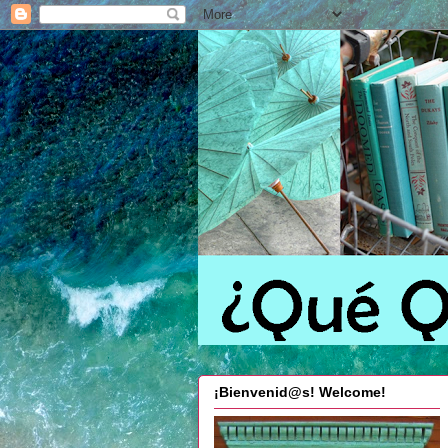
¡Bienvenid@s! Welcome!