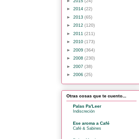
►
2015
(24)
►
2014
(22)
►
2013
(65)
►
2012
(120)
►
2011
(211)
►
2010
(173)
►
2009
(364)
►
2008
(230)
►
2007
(38)
►
2006
(25)
Otras cosas que te cuento...
Palas Pa'Leer
Indiscreción
Ese aroma a Café
Café & Sabines