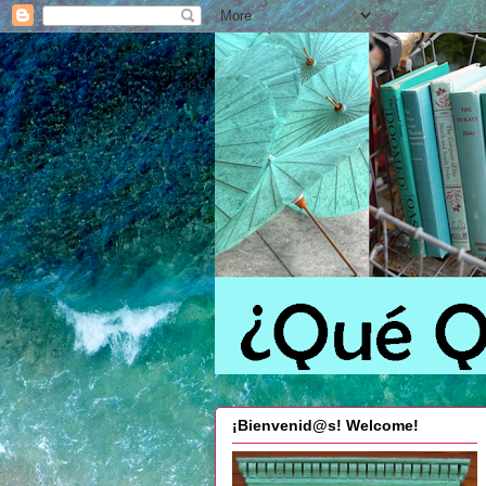
¡Bienvenid@s! Welcome!