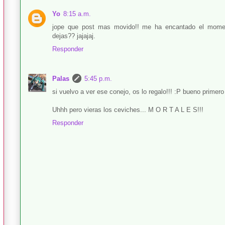
Yo
8:15 a.m.
jope que post mas movido!! me ha encantado el momen
dejas?? jajajaj.
Responder
Palas
5:45 p.m.
si vuelvo a ver ese conejo, os lo regalo!!! :P bueno primero d
Uhhh pero vieras los ceviches... M O R T A L E S!!!
Responder