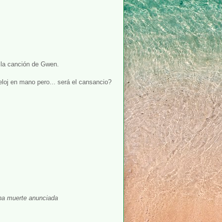
e la canción de Gwen.
reloj en mano pero... será el cansancio?
na muerte anunciada