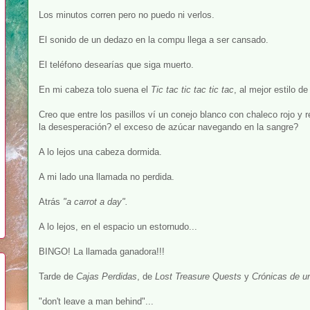
Los minutos corren pero no puedo ni verlos.
El sonido de un dedazo en la compu llega a ser cansado.
El teléfono desearías que siga muerto.
En mi cabeza tolo suena el
Tic tac tic tac tic tac
, al mejor estilo d
Creo que entre los pasillos ví un conejo blanco con chaleco rojo y 
la desesperación? el exceso de azúcar navegando en la sangre?
A lo lejos una cabeza dormida.
A mi lado una llamada no perdida.
Atrás
"a carrot a day".
A lo lejos, en el espacio un estornudo...
BINGO! La llamada ganadora!!!
Tarde de
Cajas Perdidas
, de
Lost Treasure Quests
y
Crónicas de u
"don't leave a man behind"...