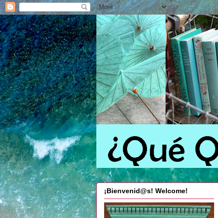
¡Bienvenid@s! Welcome!