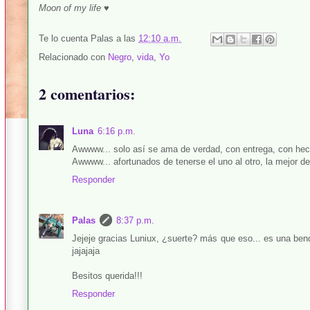
Moon of my life
♥
Te lo cuenta
Palas
a las
12:10 a.m.
Relacionado con
Negro
,
vida
,
Yo
2 comentarios:
Luna
6:16 p.m.
Awwww... solo así se ama de verdad, con entrega, con hech
Awwww... afortunados de tenerse el uno al otro, la mejor de
Responder
Palas
8:37 p.m.
Jejeje gracias Luniux, ¿suerte? más que eso... es una bend
jajajaja
Besitos querida!!!
Responder