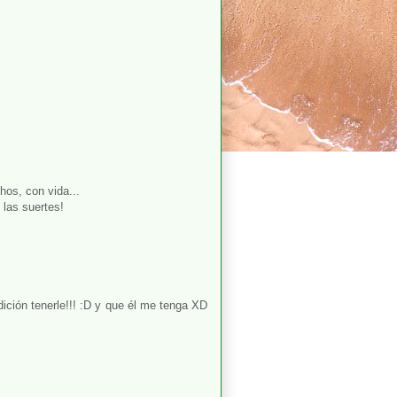
os, con vida...
 las suertes!
ición tenerle!!! :D y que él me tenga XD