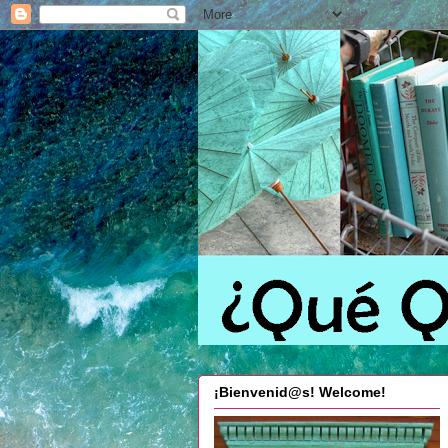
¡Bienvenid@s! Welcome!