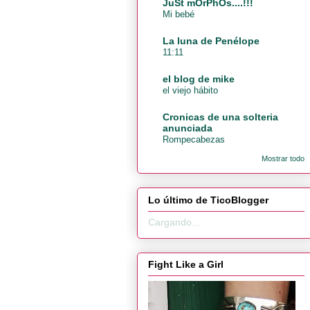
JuSt mOrPhOs....!!!
Mi bebé
La luna de Penélope
11:11
el blog de mike
el viejo hábito
Cronicas de una solteria
anunciada
Rompecabezas
Mostrar todo
Lo último de TicoBlogger
Cargando...
Fight Like a Girl