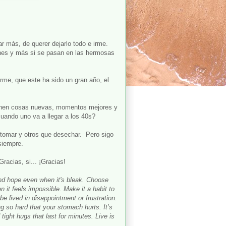
r más, de querer dejarlo todo e irme.
es y más si se pasan en las hermosas
rme, que este ha sido un gran año, el
vienen cosas nuevas, momentos mejores y
uando uno va a llegar a los 40s?
etomar y otros que desechar. Pero sigo
siempre.
Gracias, si...
¡
Gracias!
ind hope even when it's bleak. Choose
it feels impossible. Make it a habit to
e lived in disappointment or frustration.
ing so hard that your stomach hurts. It’s
 tight hugs that last for minutes. Live is