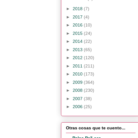
►
2018
(7)
►
2017
(4)
►
2016
(10)
►
2015
(24)
►
2014
(22)
►
2013
(65)
►
2012
(120)
►
2011
(211)
►
2010
(173)
►
2009
(364)
►
2008
(230)
►
2007
(38)
►
2006
(25)
Otras cosas que te cuento...
Palas Pa'Leer