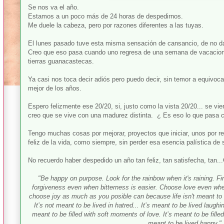
Se nos va el año.
Estamos a un poco más de 24 horas de despedirnos.
Me duele la cabeza, pero por razones diferentes a las tuyas.
El lunes pasado tuve esta misma sensación de cansancio, de no da
Creo que eso pasa cuando uno regresa de una semana de vacacion
tierras guanacastecas.
Ya casi nos toca decir adiós pero puedo decir, sin temor a equivoca
mejor de los años.
Espero felizmente ese 20/20, si, justo como la vista 20/20... se 
creo que se vive con una madurez distinta.
¿ Es e
so lo que pasa c
Tengo muchas cosas por mejorar, proyectos que iniciar, unos por r
feliz de la vida, como siempre, sin perder esa esencia palística de 
No recuerdo haber despedido un año tan feliz, tan satisfecha, tan...
"Be happy on purpose. Look for the rainbow when it's raining. F
forgiveness even when bitterness is easier. Choose love even when 
choose joy as much as you posible can because life isn't meant to b
It’s not meant to be lived in hatred... It’s meant to be lived laugh
meant to be filled with soft moments of love. It’s meant to be filled
meant to be lived happy."