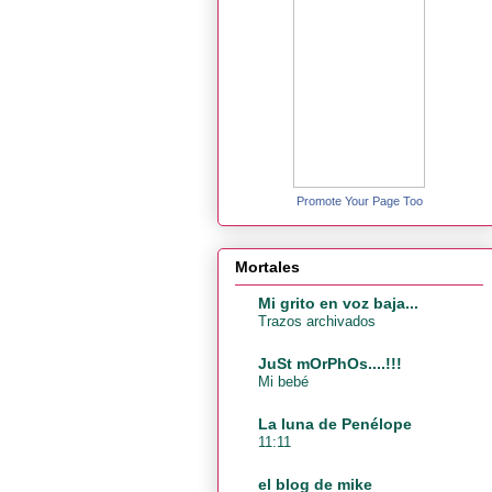
Promote Your Page Too
Mortales
Mi grito en voz baja...
Trazos archivados
JuSt mOrPhOs....!!!
Mi bebé
La luna de Penélope
11:11
el blog de mike