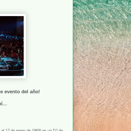
te evento del año!
í...
; el 17 de enero de 1969) es un DJ de