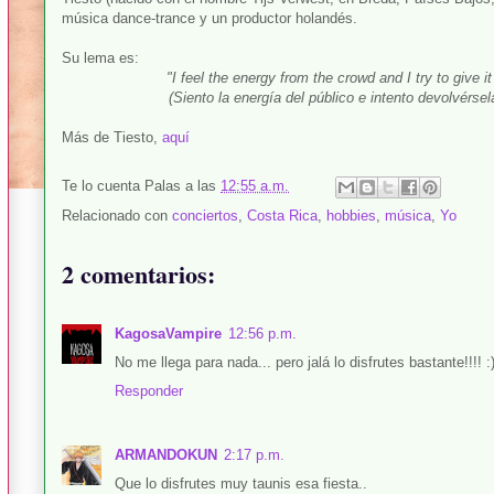
música dance-trance y un productor holandés.
Su lema es:
"I feel the energy from the crowd and I try to give it
(Siento la energía del público e intento devolvérse
Más de Tiesto,
aquí
Te lo cuenta
Palas
a las
12:55 a.m.
Relacionado con
conciertos
,
Costa Rica
,
hobbies
,
música
,
Yo
2 comentarios:
KagosaVampire
12:56 p.m.
No me llega para nada... pero jalá lo disfrutes bastante!!!! :
Responder
ARMANDOKUN
2:17 p.m.
Que lo disfrutes muy taunis esa fiesta..