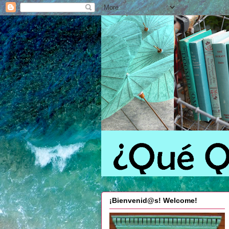
¡Bienvenid@s! Welcome!