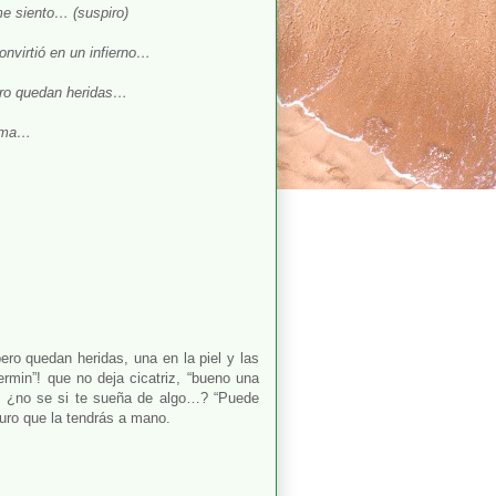
me siento… (suspiro)
onvirtió en un infierno…
pero quedan heridas…
alma…
pero quedan heridas, una en la piel y las
rmin”! que no deja cicatriz, “bueno una
 ¿no se si te sueña de algo…? “Puede
guro que la tendrás a mano.