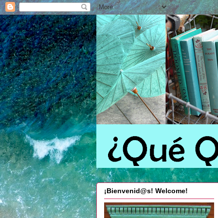
¡Bienvenid@s! Welcome!