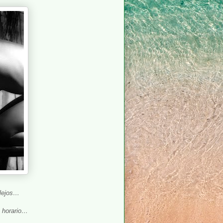
 lejos…
 horario…