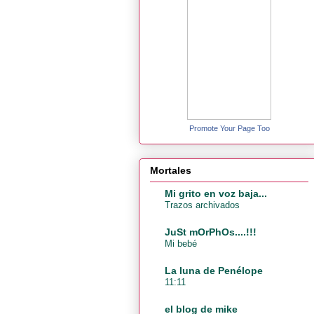
Promote Your Page Too
Mortales
Mi grito en voz baja...
Trazos archivados
JuSt mOrPhOs....!!!
Mi bebé
La luna de Penélope
11:11
el blog de mike