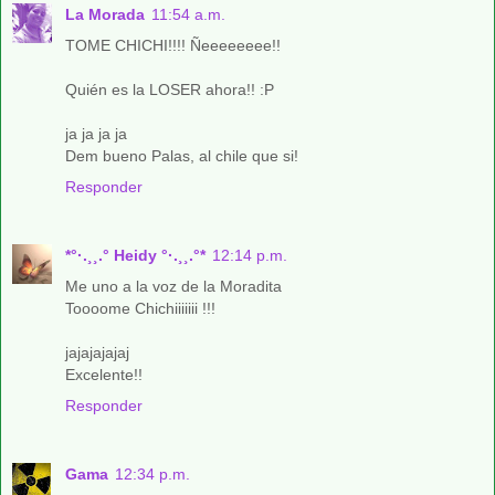
La Morada
11:54 a.m.
TOME CHICHI!!!! Ñeeeeeeee!!
Quién es la LOSER ahora!! :P
ja ja ja ja
Dem bueno Palas, al chile que si!
Responder
*°·.¸¸.° Heidy °·.¸¸.°*
12:14 p.m.
Me uno a la voz de la Moradita
Toooome Chichiiiiiii !!!
jajajajajaj
Excelente!!
Responder
Gama
12:34 p.m.