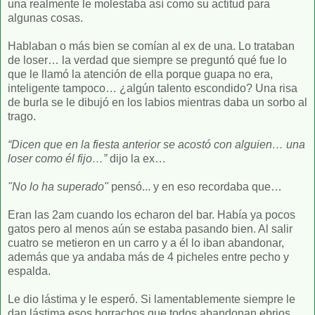
una realmente le molestaba así como su actitud para
algunas cosas.
Hablaban o más bien se comían al ex de una. Lo trataban
de loser… la verdad que siempre se preguntó qué fue lo
que le llamó la atención de ella porque guapa no era,
inteligente tampoco… ¿algún talento escondido? Una risa
de burla se le dibujó en los labios mientras daba un sorbo al
trago.
“Dicen que en la fiesta anterior se acostó con alguien… una
loser como él fijo…”
dijo la ex…
"No lo ha superado"
pensó... y en eso recordaba que…
Eran las 2am cuando los echaron del bar. Había ya pocos
gatos pero al menos aún se estaba pasando bien. Al salir
cuatro se metieron en un carro y a él lo iban abandonar,
además que ya andaba más de 4 picheles entre pecho y
espalda.
Le dio lástima y le esperó. Si lamentablemente siempre le
dan lástima esos borrachos que todos abandonan ebrios