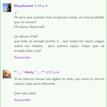
MarySandel
5:49 p.m.
:s
Pk sera que cuando mas ocupa las cosas, es mas probable
que no sirvan!!
FK banco Nacional!!
Un abrazo Pali!!
que todo se arregle pronto o... que todos los rayos caigan
sobre los ineptos... pero pobres rayos, mejor que se
arregle todo y ya!!
Responder
*°·.¸¸.° Heidy °·.¸¸.°*
6:07 p.m.
Si los bancos fueran tan ágiles en todo, asi como lo son en
cobrar, todo sería diferente.
Que vida esta!
Responder