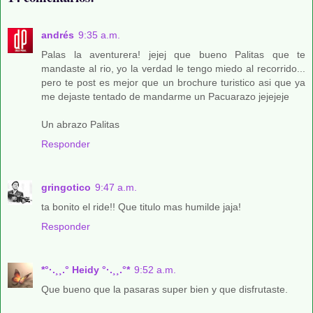
andrés
9:35 a.m.
Palas la aventurera! jejej que bueno Palitas que te
mandaste al rio, yo la verdad le tengo miedo al recorrido...
pero te post es mejor que un brochure turistico asi que ya
me dejaste tentado de mandarme un Pacuarazo jejejeje
Un abrazo Palitas
Responder
gringotico
9:47 a.m.
ta bonito el ride!! Que titulo mas humilde jaja!
Responder
*°·.¸¸.° Heidy °·.¸¸.°*
9:52 a.m.
Que bueno que la pasaras super bien y que disfrutaste.