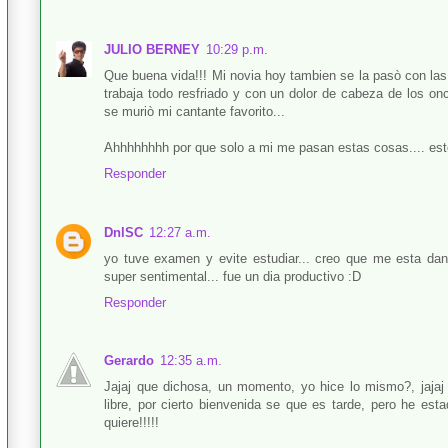
JULIO BERNEY
10:29 p.m.
Que buena vida!!! Mi novia hoy tambien se la pasò con las t
trabaja todo resfriado y con un dolor de cabeza de los onc
se muriò mi cantante favorito...
Ahhhhhhhh por que solo a mi me pasan estas cosas.... esto
Responder
DnlSC
12:27 a.m.
yo tuve examen y evite estudiar... creo que me esta dand
super sentimental... fue un dia productivo :D
Responder
Gerardo
12:35 a.m.
Jajaj que dichosa, un momento, yo hice lo mismo?, jajaj
libre, por cierto bienvenida se que es tarde, pero he e
quiere!!!!!