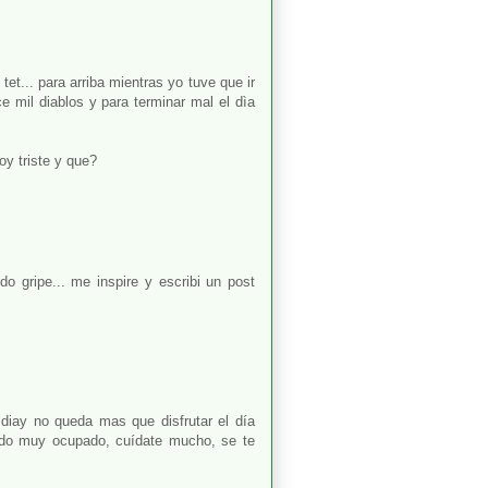
et... para arriba mientras yo tuve que ir
e mil diablos y para terminar mal el dìa
y triste y que?
o gripe... me inspire y escribi un post
 diay no queda mas que disfrutar el día
stado muy ocupado, cuídate mucho, se te