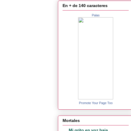
En + de 140 caracteres
Palas
Promote Your Page Too
Mortales
Mi grito en voz baja...