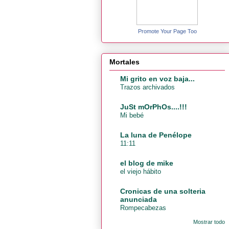
Promote Your Page Too
Mortales
Mi grito en voz baja...
Trazos archivados
JuSt mOrPhOs....!!!
Mi bebé
La luna de Penélope
11:11
el blog de mike
el viejo hábito
Cronicas de una solteria
anunciada
Rompecabezas
Mostrar todo