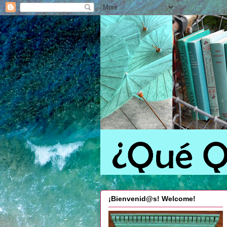
¡Bienvenid@s! Welcome!