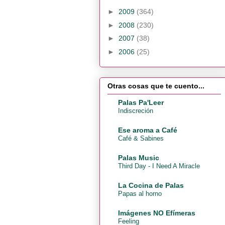
►
2009
(364)
►
2008
(230)
►
2007
(38)
►
2006
(25)
Otras cosas que te cuento...
Palas Pa'Leer
Indiscreción
Ese aroma a Café
Café & Sabines
Palas Music
Third Day - I Need A Miracle
La Cocina de Palas
Papas al horno
Imágenes NO Efímeras
Feeling