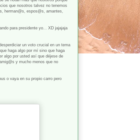
sucios que nosotros talvez no tenemos
ij@s, herman@s, espos@s, amantes,
ndo para presidente yo... XD jajajaja
 desperdiciar un voto crucial en un tema
que haga algo por mí sino que haga
er algo por usted así que déjese de
us amig@s y mucho menos que no
 bus o vaya en su propio carro pero