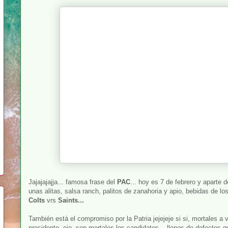
Jajajajajja... famosa frase del
PAC
... hoy es 7 de febrero y aparte 
unas alitas, salsa ranch, palitos de zanahoria y apio, bebidas de lo
Colts
vrs
Saints...
También está el compromiso por la Patria jejejeje si si, mortales a 
presidente, ojo, son mortales los candidatos... llenos de defectos