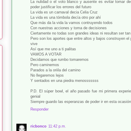
La nulidad o el voto blanco y ausente es evitar tomar d
poder justificar los errores del futuro
La vida es un carnaval decia Celia Cruz
La vida es una tómbola decía otro por ahí
Que más da la vida la vamos contruyendo todos
Con nuestras acciones y toma de decisiones
Ciertamente no todas son grandes ideas ni resultan ser tan
Pero son los aportes que entre altos y bajos construyen el
vive
Así que me uno a ti palitas
VAMOS A VOTAR
Decidamos que rumbo tomaremos
Pero caminemos
Parados a la oriila del camino
No llegaremos lejos
Y sentados en una piedra menosssssss
P.D. El súper bowl, el año pasado fue mi primera experi
genial
Siempre guardo las esperanzas de poder ir en esta ocasión 
Responder
ricbonco
11:42 p.m.