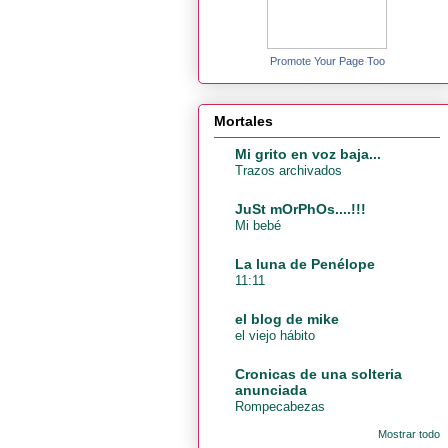
Promote Your Page Too
Mortales
Mi grito en voz baja...
Trazos archivados
JuSt mOrPhOs....!!!
Mi bebé
La luna de Penélope
11:11
el blog de mike
el viejo hábito
Cronicas de una solteria
anunciada
Rompecabezas
Mostrar todo