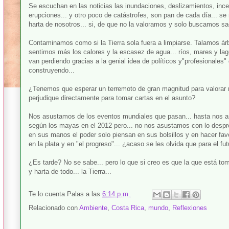
Se escuchan en las noticias las inundaciones, deslizamientos, inc
erupciones... y otro poco de catástrofes, son pan de cada día... se
harta de nosotros... si, de que no la valoramos y solo buscamos s
Contaminamos como si la Tierra sola fuera a limpiarse. Talamos á
sentimos más los calores y la escasez de agua... ríos, mares y lag
van perdiendo gracias a la genial idea de políticos y"profesionales
construyendo...
¿Tenemos que esperar un terremoto de gran magnitud para valorar 
perjudique directamente para tomar cartas en el asunto?
Nos asustamos de los eventos mundiales que pasan... hasta nos as
según los mayas en el 2012 pero... no nos asustamos con lo despr
en sus manos el poder solo piensan en sus bolsillos y en hacer fav
en la plata y en "el progreso"... ¿acaso se les olvida que para el f
¿Es tarde? No se sabe... pero lo que si creo es que la que está t
y harta de todo... la Tierra...
Te lo cuenta
Palas
a las
6:14 p.m.
Relacionado con
Ambiente
,
Costa Rica
,
mundo
,
Reflexiones