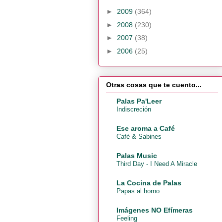
►
2009
(364)
►
2008
(230)
►
2007
(38)
►
2006
(25)
Otras cosas que te cuento...
Palas Pa'Leer
Indiscreción
Ese aroma a Café
Café & Sabines
Palas Music
Third Day - I Need A Miracle
La Cocina de Palas
Papas al horno
Imágenes NO Efímeras
Feeling