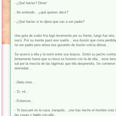
- ¿Qué harías? Dime!
- No entiendo... ¿qué quieres decir?
- ¿Qué harías si te dijera que vas a ser padre?
Una gota de sudor fría bajó levemente por su frente, luego fue otra..
secó. Por su mente pasó ese sueño... esa ilusión que creía perdida.
no ser padre pero ahora ese gusanito de ilusión volvía aflorar...
Se acercó a ella y la tomó entre sus brazos. Sintió su pecho contra
lentamente hasta que su boca se fusionó con la de ella... esos bes
sal por la mezcla de las lágrimas que ella desprendía. Se comiero
eternidad...
- Debo irme...
- Si, vé...
- Entonces...
- Te buscaré en la casa, tranquila... ¡me has hecho el hombre más fe
las cosas y hablo con ella...