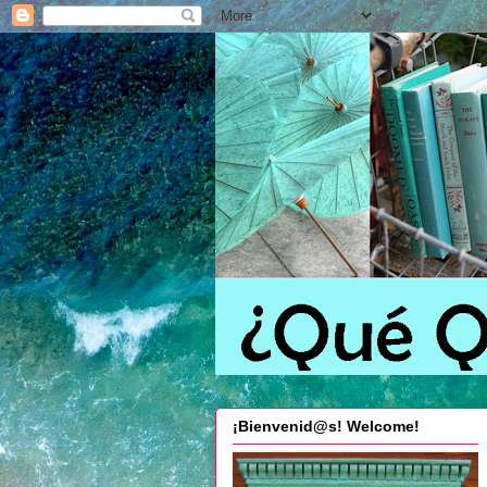
¡Bienvenid@s! Welcome!