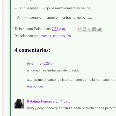
- Con tu esposa...
- dijo besándola mientras se iba
- Si... mi hermana
- murmurró mientras lo vió partir...
Te lo cuenta
Palas
a las
7:58 a.m.
Relacionado con
escribir
,
escritos
,
Yo
4 comentarios:
Anónimo
1:28 p.m.
aii como.. se embarazo del cuñado..
aaa ps me encanto la historia... pero como la hermana me se
Responder
Katalina Fonseca
1:44 p.m.
Ayyyyyyyy noooo que tristeza de la pobre hermana pero me c