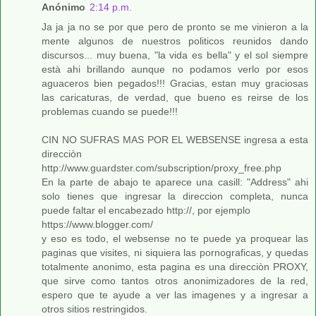
Anónimo
2:14 p.m.
Ja ja ja no se por que pero de pronto se me vinieron a la
mente algunos de nuestros politicos reunidos dando
discursos... muy buena, "la vida es bella" y el sol siempre
està ahi brillando aunque no podamos verlo por esos
aguaceros bien pegados!!! Gracias, estan muy graciosas
las caricaturas, de verdad, que bueno es reirse de los
problemas cuando se puede!!!
CIN NO SUFRAS MAS POR EL WEBSENSE ingresa a esta
direcciòn
http://www.guardster.com/subscription/proxy_free.php
En la parte de abajo te aparece una casill: "Address" ahi
solo tienes que ingresar la direccion completa, nunca
puede faltar el encabezado http://, por ejemplo
https://www.blogger.com/
y eso es todo, el websense no te puede ya proquear las
paginas que visites, ni siquiera las pornograficas, y quedas
totalmente anonimo, esta pagina es una direcciòn PROXY,
que sirve como tantos otros anonimizadores de la red,
espero que te ayude a ver las imagenes y a ingresar a
otros sitios restringidos.