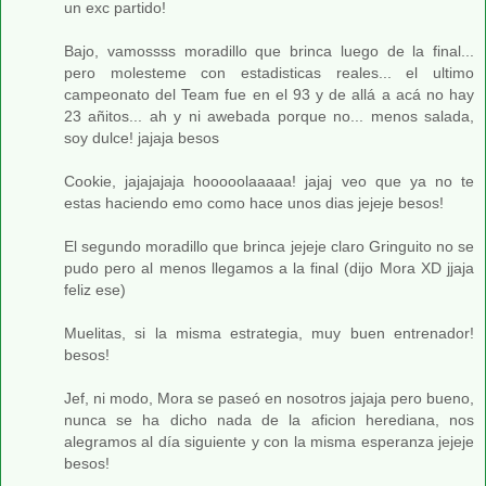
un exc partido!
Bajo, vamossss moradillo que brinca luego de la final...
pero molesteme con estadisticas reales... el ultimo
campeonato del Team fue en el 93 y de allá a acá no hay
23 añitos... ah y ni awebada porque no... menos salada,
soy dulce! jajaja besos
Cookie, jajajajaja hooooolaaaaa! jajaj veo que ya no te
estas haciendo emo como hace unos dias jejeje besos!
El segundo moradillo que brinca jejeje claro Gringuito no se
pudo pero al menos llegamos a la final (dijo Mora XD jjaja
feliz ese)
Muelitas, si la misma estrategia, muy buen entrenador!
besos!
Jef, ni modo, Mora se paseó en nosotros jajaja pero bueno,
nunca se ha dicho nada de la aficion herediana, nos
alegramos al día siguiente y con la misma esperanza jejeje
besos!