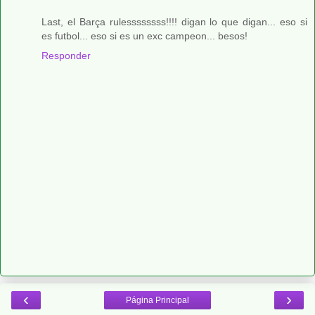
Last, el Barça rulessssssss!!!! digan lo que digan... eso si
es futbol... eso si es un exc campeon... besos!
Responder
‹
›
Página Principal