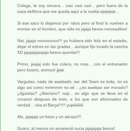
Colega, te soy sincera... casi casi casi... pero fuera de la
casa deMora que me queda aquí a la vuelta ejejejeje...
Si ese saco lo dejamos por ratos pero al final lo vuelven a
montar en el hombro, que vida no jajaja besos ronceaditos!
Nat, jajaja noooooooo!!! yo hubiera sido feliz en el estadio,
dejar el estres en las gradas... aunque fijo invado la cancha
XD jajajajajaajaja besos querida!!!
Primo, jaajaj solo fue colera, no mas... con el entrenador
pero bueno, animos! jjeje
Varguitas, nada de awebado, ser del Team es toda, no es
algo asi como mmmmm no sé... ¿es awebao ser morado?
¿liguistas? ¿liberiano? nop... es algo que se lleva en el
corazon despues de todo, a los que son aficionados de
verdad... viva el Barça!!!!!! yupiiiiiiiiiii
Ale, jajajaja un beso y un abrazo!!!
Guaro, al menos no amaneció sucia jajajajaja besos!