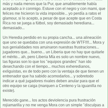
más y nada menos que la Pur, que amablemente había
aceptado a ir conmigo. Estuve con el negro y con mami, que
felices me hicieron la vida imposible... yo perdía a ratos el
glamour, si lo acepto, a pesar de que acepte que en Costa
Rica no se juega a fútbol, soy demasiado herediana...
demasiado...
Un Heredia perdido en su propia cancha... una alineación
que uno se quedaba con una expresión de WTF!!!!... Mora y
sus genialidades nos arruinaron nuestras frustraciones...
jugadores que... bueno... un Liberia que no hay que quitarle
el mérito... ah, pero Liberia Mía es solo un nombre nuevo,
las figuras son lo que los "equipos grandes" han ido
desechando con el tiempo... muchos exheredianos,
exliguistas, ex de todo pero con la ventaja de que tienen un
entrenador que ha sabido acomodarlos... y sobretodo
indicar a qué jugadores rivales deben anular para que el
otro equipo se caiga (marquen a Centeno y la iguanilla no
existe).
Merecido gane... los actos deviolencia pura frustración
rojiamarilla y no me venga Mora con un simple "disculpas a