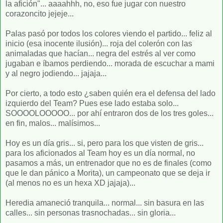
la afición"... aaaahhh, no, eso fue jugar con nuestro
corazoncito jejeje...
Palas pasó por todos los colores viendo el partido... feliz al
inicio (esa inocente ilusión)... roja del colerón con las
animaladas que hacían... negra del estrés al ver como
jugaban e íbamos perdiendo... morada de escuchar a mami
y al negro jodiendo... jajaja...
Por cierto, a todo esto ¿saben quién era el defensa del lado
izquierdo del Team? Pues ese lado estaba solo...
SOOOOLOOOOO... por ahí entraron dos de los tres goles...
en fin, malos... malísimos...
Hoy es un día gris... si, pero para los que visten de gris...
para los aficionados al Team hoy es un día normal, no
pasamos a más, un entrenador que no es de finales (como
que le dan pánico a Morita), un campeonato que se deja ir
(al menos no es un hexa XD jajaja)...
Heredia amaneció tranquila... normal... sin basura en las
calles... sin personas trasnochadas... sin gloria...