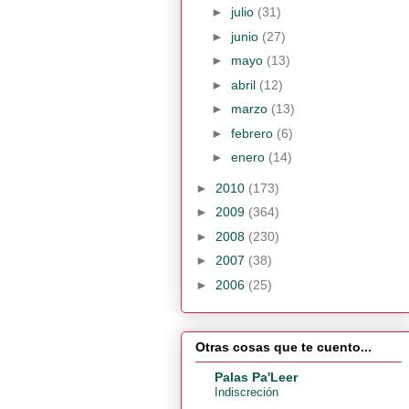
►
julio
(31)
►
junio
(27)
►
mayo
(13)
►
abril
(12)
►
marzo
(13)
►
febrero
(6)
►
enero
(14)
►
2010
(173)
►
2009
(364)
►
2008
(230)
►
2007
(38)
►
2006
(25)
Otras cosas que te cuento...
Palas Pa'Leer
Indiscreción