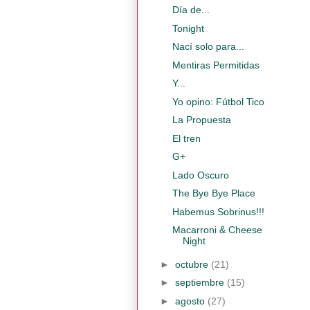
Día de...
Tonight
Nací solo para...
Mentiras Permitidas
Y...
Yo opino: Fútbol Tico
La Propuesta
El tren
G+
Lado Oscuro
The Bye Bye Place
Habemus Sobrinus!!!
Macarroni & Cheese
Night
►
octubre
(21)
►
septiembre
(15)
►
agosto
(27)