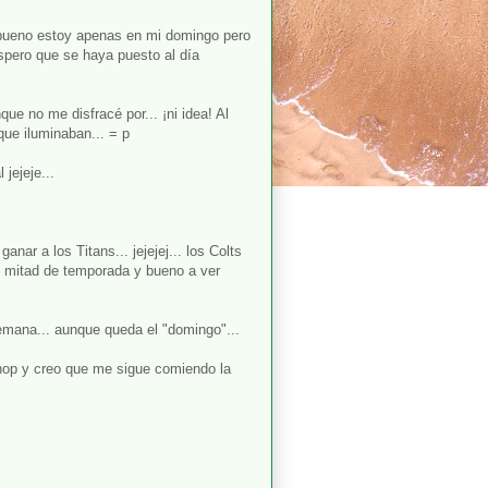
e bueno estoy apenas en mi domingo pero
spero que se haya puesto al día
ue no me disfracé por... ¡ni idea! Al
ue iluminaban... = p
jejeje...
anar a los Titans... jejejej... los Colts
ue mitad de temporada y bueno a ver
emana... aunque queda el "domingo"...
Shop y creo que me sigue comiendo la