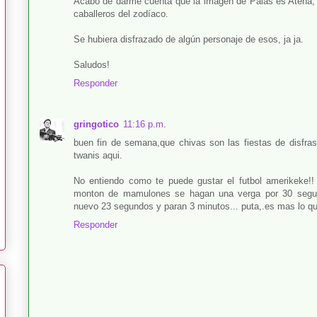
Acabo de darme cuenta que la imagen de Palas es Atena, de
caballeros del zodíaco.
Se hubiera disfrazado de algún personaje de esos, ja ja.
Saludos!
Responder
gringotico
11:16 p.m.
buen fin de semana,que chivas son las fiestas de disfra
twanis aqui.
No entiendo como te puede gustar el futbol amerikeke!!
monton de mamulones se hagan una verga por 30 segun
nuevo 23 segundos y paran 3 minutos... puta,.es mas lo qu
Responder