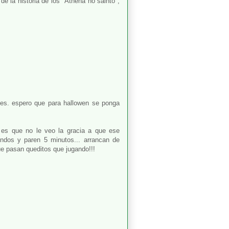
 la historia de los "Athena no sainto",
ses. espero que para hallowen se ponga
 es que no le veo la gracia a que ese
dos y paren 5 minutos... arrancan de
e pasan queditos que jugando!!!