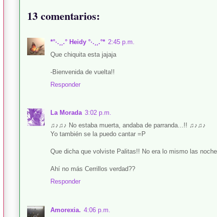
13 comentarios:
*°·.¸¸.° Heidy °·.¸¸.°*
2:45 p.m.
Que chiquita esta jajaja
-Bienvenida de vuelta!!
Responder
La Morada
3:02 p.m.
♫♪♫♪ No estaba muerta, andaba de parranda...!! ♫♪♫♪
Yo también se la puedo cantar =P
Que dicha que volviste Palitas!! No era lo mismo las noches 
Ahí no más Cerrillos verdad??
Responder
Amorexia.
4:06 p.m.