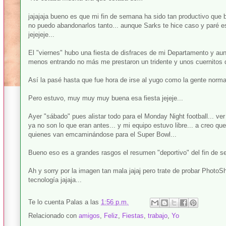
jajajaja bueno es que mi fin de semana ha sido tan productivo qu
no puedo abandonarlos tanto... aunque Sarks te hice caso y paré e
jejejeje...
El "viernes" hubo una fiesta de disfraces de mi Departamento y aunq
menos entrando no más me prestaron un tridente y unos cuernitos q
Así la pasé hasta que fue hora de irse al yugo como la gente normal 
Pero estuvo, muy muy muy buena esa fiesta jejeje...
Ayer "sábado" pues alistar todo para el Monday Night football... ver g
ya no son lo que eran antes... y mi equipo estuvo libre... a creo q
quienes van emcaminándose para el Super Bowl...
Bueno eso es a grandes rasgos el resumen "deportivo" del fin de s
Ah y sorry por la imagen tan mala jajaj pero trate de probar Photo
tecnología jajaja...
Te lo cuenta
Palas
a las
1:56 p.m.
Relacionado con
amigos
,
Feliz
,
Fiestas
,
trabajo
,
Yo