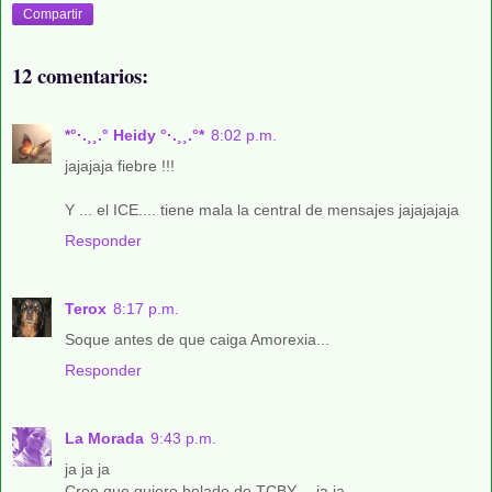
Compartir
12 comentarios:
*°·.¸¸.° Heidy °·.¸¸.°*
8:02 p.m.
jajajaja fiebre !!!
Y ... el ICE.... tiene mala la central de mensajes jajajajaja
Responder
Terox
8:17 p.m.
Soque antes de que caiga Amorexia...
Responder
La Morada
9:43 p.m.
ja ja ja
Creo que quiero helado de TCBY.... ja ja