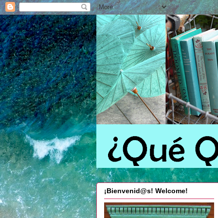
¡Bienvenid@s! Welcome!