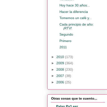
Hoy hace 30 años...
Hacer la diferencia
Tomemos un café y...
Cada principio de año:
¡RTV!
Segundo
Primero
2011
►
2010
(173)
►
2009
(364)
►
2008
(230)
►
2007
(38)
►
2006
(25)
Otras cosas que te cuento...
Palas Pa'Leer