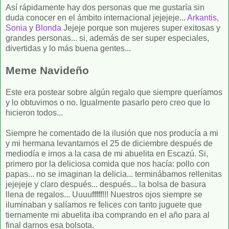
Así rápidamente hay dos personas que me gustaría sin
duda conocer en el ámbito internacional jejejeje...
Arkantis
,
Sonia
y
Blonda
Jejeje porque son mujeres super exitosas y
grandes personas... si, además de ser super especiales,
divertidas y lo más buena gentes...
Meme Navideño
Este era postear sobre algún regalo que siempre queríamos
y lo obtuvimos o no. Igualmente pasarlo pero creo que lo
hicieron todos...
Siempre he comentado de la ilusión que nos producía a mi
y mi hermana levantarnos el 25 de diciembre después de
mediodía e irnos a la casa de mi abuelita en Escazú. Si,
primero por la deliciosa comida que nos hacía: pollo con
papas... no se imaginan la delicia... terminábamos rellenitas
jejejeje y claro después... después... la bolsa de basura
llena de regalos... Uuuufffff!!! Nuestros ojos siempre se
iluminaban y salíamos re felices con tanto juguete que
tiernamente mi abuelita iba comprando en el año para al
final darnos esa bolsota.