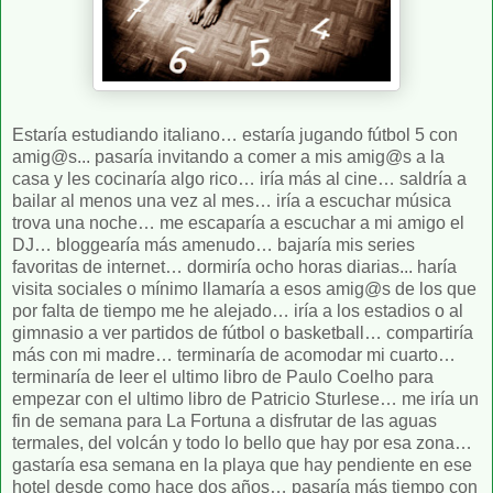
Estaría estudiando italiano… estaría jugando fútbol 5 con
amig@s... pasaría invitando a comer a mis amig@s a la
casa y les cocinaría algo rico… iría más al cine… saldría a
bailar al menos una vez al mes… iría a escuchar música
trova una noche… me escaparía a escuchar a mi amigo el
DJ… bloggearía más amenudo… bajaría mis series
favoritas de internet… dormiría ocho horas diarias... haría
visita sociales o mínimo llamaría a esos amig@s de los que
por falta de tiempo me he alejado… iría a los estadios o al
gimnasio a ver partidos de fútbol o basketball… compartiría
más con mi madre… terminaría de acomodar mi cuarto…
terminaría de leer el ultimo libro de Paulo Coelho para
empezar con el ultimo libro de Patricio Sturlese… me iría un
fin de semana para La Fortuna a disfrutar de las aguas
termales, del volcán y todo lo bello que hay por esa zona…
gastaría esa semana en la playa que hay pendiente en ese
hotel desde como hace dos años… pasaría más tiempo con