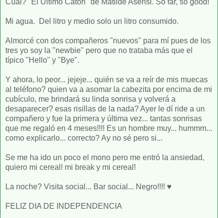
Cuál? "El Ultimo Catón" de Matilde Asensi. So far, so good!
Mi agua. Del litro y medio solo un litro consumido.
Almorcé con dos compañeros "nuevos" para mí pues de los
tres yo soy la "newbie" pero que no trataba más que el
típico "Hello" y "Bye".
Y ahora, lo peor... jejeje... quién se va a reír de mis muecas
al teléfono? quien va a asomar la cabezita por encima de mi
cubículo, me brindará su linda sonrisa y volverá a
desaparecer? esas risillas de la nada? Ayer le dí ride a un
compañero y fue la primera y última vez... tantas sonrisas
que me regaló en 4 meses!!!! Es un hombre muy... hummm...
como explicarlo... correcto? Ay no sé pero si...
Se me ha ido un poco el mono pero me entró la ansiedad,
quiero mi cereal! mi break y mi cereal!
La noche? Visita social... Bar social... Negro!!!! ♥
FELIZ DIA DE INDEPENDENCIA