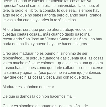
decir: "cuando le cuesten realmente las cosas las va
apreciar" sea el carro, la bici, la universidad, la compu, el
tele, la radio, el libro, la comida, lo que sea... siempre hay
algo de lo que no sabes ahorita pero cuando seas "grande"
te vas a dar cuenta y darles la razón a ellos...
Ahora bien, será que porque ahora trabajo veo como
cuestan ciertas cosas... más cuando gasto gasolina
recorriendo San José un Viernes Santo a las 6pm... no hay
nada de una lista y bueno hay que hacer milagros...
Creo que madurar no es bueno ni sinónimo de ser
diplomático... si porque cuando te das cuenta que las cosas
valen mucho más que colones... que te cuesta una que otra
trasnochada... pues como quedarte callado... como hacerse
la sumisa y aguantar (ese papel no va conmigo!) entonces
hay que decir las cosas y peca uno con lo que dice...
Madurar es sinónimo de pecar...
De que si damos la opinión hacemos mal...
Callar es sinónimo de aguantar... de sumisión... de