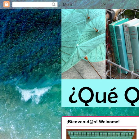
¡Bienvenid@s! Welcome!