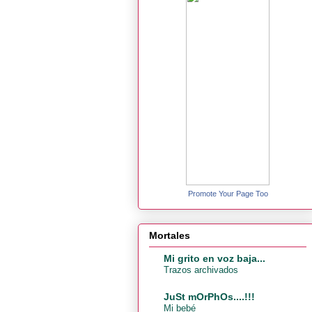
Promote Your Page Too
Mortales
Mi grito en voz baja...
Trazos archivados
JuSt mOrPhOs....!!!
Mi bebé