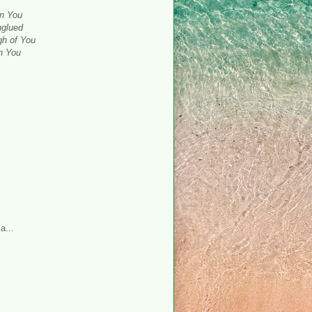
in You
nglued
ugh of You
in You
a...