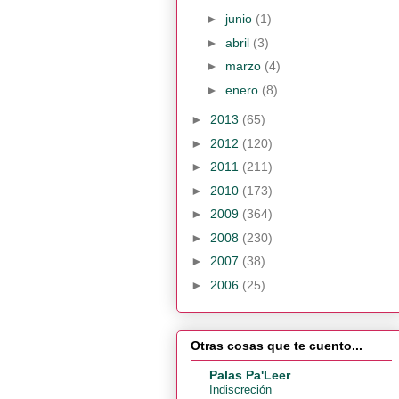
►
junio
(1)
►
abril
(3)
►
marzo
(4)
►
enero
(8)
►
2013
(65)
►
2012
(120)
►
2011
(211)
►
2010
(173)
►
2009
(364)
►
2008
(230)
►
2007
(38)
►
2006
(25)
Otras cosas que te cuento...
Palas Pa'Leer
Indiscreción