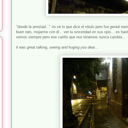
"donde la amistad..." no sé lo que dice el rótulo pero fue genial r
buen rato, mojarme con él... ver la sinceridad en sus ojos... es has
vemos siempre pero ese cariño que nos tenemos nunca cambia...
it was great talking, seeing and huging you dear...