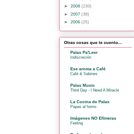
►
2008
(230)
►
2007
(38)
►
2006
(25)
Otras cosas que te cuento...
Palas Pa'Leer
Indiscreción
Ese aroma a Café
Café & Sabines
Palas Music
Third Day - I Need A Miracle
La Cocina de Palas
Papas al horno
Imágenes NO Efímeras
Feeling