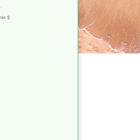
..
 más
:)