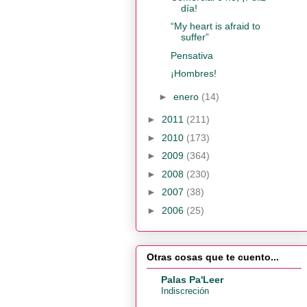
día!
“My heart is afraid to
suffer”
Pensativa
¡Hombres!
►
enero
(14)
►
2011
(211)
►
2010
(173)
►
2009
(364)
►
2008
(230)
►
2007
(38)
►
2006
(25)
Otras cosas que te cuento...
Palas Pa'Leer
Indiscreción