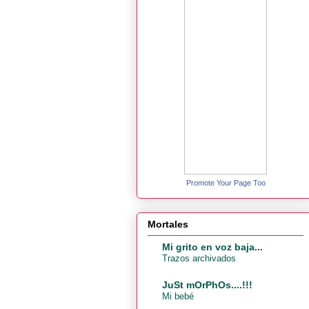
Promote Your Page Too
Mortales
Mi grito en voz baja...
Trazos archivados
JuSt mOrPhOs....!!!
Mi bebé