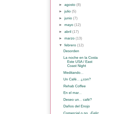
►
agosto
(8)
►
julio
(5)
►
junio
(7)
►
mayo
(12)
►
abril
(17)
►
marzo
(13)
▼
febrero
(12)
Desorden
La noche en la Costa
Este USA / East
Coast Night
Meditando...
Un Café... ¿con?
Rehab Coffee
En el mar...
Deseo un... café?
Daños del Enojo
Comercial o no, ¡Feliz