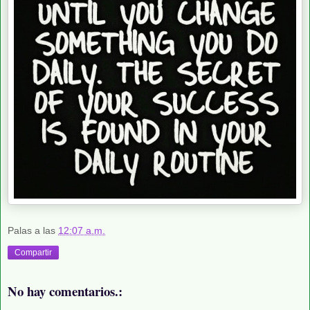
Palas
a las
12:07 a.m.
Compartir
No hay comentarios.: