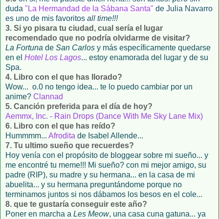
duda
"La Hermandad de la Sábana Santa"
de Julia Navarro
es uno de mis favoritos
all time!!!
3. Si yo pisara tu ciudad, cual sería el lugar
recomendado que no podría olvidarme de visitar?
La Fortuna
de
San Carlos
y más específicamente quedarse
en el
Hotel Los Lagos
... estoy enamorada del lugar y de su
Spa.
4. Libro con el que has llorado?
Wow... o.0 no tengo idea... te lo puedo cambiar por un
anime?
Clannad
5. Canción preferida para el día de hoy?
Aemmx, Inc. - Rain Drops (Dance With Me Sky Lane Mix)
6. Libro con el que has reído?
Hummmm...
Afrodita
de Isabel Allende...
7. Tu ultimo sueño que recuerdes?
Hoy venía con el propósito de bloggear sobre mi sueño... y
me encontré tu meme!!! Mi sueño? con mi mejor amigo, su
padre (RIP), su madre y su hermana... en la casa de mi
abuelita... y su hermana preguntándome porque no
terminamos juntos si nos dábamos los besos en el cole...
8. que te gustaría conseguir este año?
Poner en marcha a
Les Meow
, una casa cuna gatuna... ya