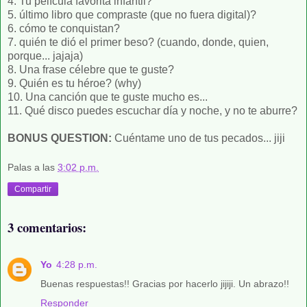
4. Tu película favorita infantil?
5. último libro que compraste (que no fuera digital)?
6. cómo te conquistan?
7. quién te dió el primer beso? (cuando, donde, quien,
porque... jajaja)
8. Una frase célebre que te guste?
9. Quién es tu héroe? (why)
10. Una canción que te guste mucho es...
11. Qué disco puedes escuchar día y noche, y no te aburre?
BONUS QUESTION:
Cuéntame uno de tus pecados... jiji
Palas
a las
3:02 p.m.
Compartir
3 comentarios:
Yo
4:28 p.m.
Buenas respuestas!! Gracias por hacerlo jijiji. Un abrazo!!
Responder