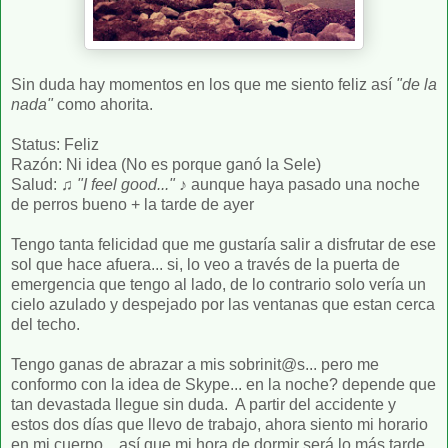
Sin duda hay momentos en los que me siento feliz así
"de la
nada"
como ahorita.
Status: Feliz
Razón: Ni idea (No es porque ganó la Sele)
Salud: ♫
"I feel good..."
♪ aunque haya pasado una noche
de perros bueno + la tarde de ayer
Tengo tanta felicidad que me gustaría salir a disfrutar de ese
sol que hace afuera... si, lo veo a través de la puerta de
emergencia que tengo al lado, de lo contrario solo vería un
cielo azulado y despejado por las ventanas que estan cerca
del techo.
Tengo ganas de abrazar a mis sobrinit@s... pero me
conformo con la idea de Skype... en la noche? depende que
tan devastada llegue sin duda. A partir del accidente y
estos dos días que llevo de trabajo, ahora siento mi horario
en mi cuerpo... así que mi hora de dormir será lo más tarde