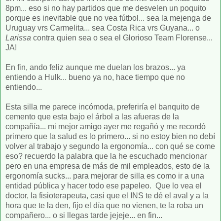
8pm... eso si no hay partidos que me desvelen un poquito
porque es inevitable que no vea fútbol... sea la mejenga de
Uruguay vrs Carmelita... sea Costa Rica vrs Guyana... o
Larissa
contra quien sea o sea el Glorioso Team Florense...
JA!
En fin, ando feliz aunque me duelan los brazos... ya
entiendo a Hulk... bueno ya no, hace tiempo que no
entiendo...
Esta silla me parece incómoda, preferiría el banquito de
cemento que esta bajo el árbol a las afueras de la
compañía... mi mejor amigo ayer me regañó y me recordó
primero que la salud es lo primero... si no estoy bien no debí
volver al trabajo y segundo la ergonomía... con qué se come
eso? recuerdo la palabra que la he escuchado mencionar
pero en una empresa de más de mil empleados, esto de la
ergonomía sucks... para mejorar de silla es como ir a una
entidad pública y hacer todo ese papeleo. Que lo vea el
doctor, la fisioterapeuta, casi que el INS te dé el aval y a la
hora que te la den, fijo el día que no vienen, te la roba un
compañero... o si llegas tarde jejeje... en fin...