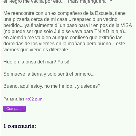
el Negro me vacila por ello... "Palis mejenguera" ^^
Me reencontré con un ex compañero de la Escuela, tiene
una pizzería cerca de mi casa... reapareció un vecino
perdido... ya finalmente dí un paso para ir en pos de la VISA
(no puede ser que solo Julio se vaya para TN XD jajaja)...
en alemán me va bien aunque confieso que extraño las
dormidas de los viernes en la mañana pero bueno... este
viernes que viene es diferente...
Huelen la brisa del mar? Yo si!
Se mueve la tierra y solo sentí el primero...
Bueno, aquí estoy, no me he ido... y ustedes?
Palas
a las
4:02 p.m.
Compartir
1 comentario: